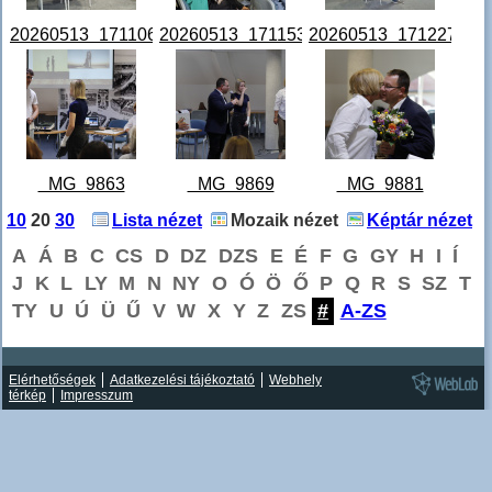
20260513_171106.jpg
20260513_171153.jpg
20260513_171227.jpg
_MG_9863
_MG_9869
_MG_9881
Horváth Tamás
Horváth Tamás
Horváth Tamás
10
20
30
Lista nézet
Mozaik nézet
Képtár nézet
fotója.JPG
fotója.JPG
fotója.JPG
A
Á
B
C
CS
D
DZ
DZS
E
É
F
G
GY
H
I
Í
J
K
L
LY
M
N
NY
O
Ó
Ö
Ő
P
Q
R
S
SZ
T
TY
U
Ú
Ü
Ű
V
W
X
Y
Z
ZS
#
A-ZS
Elérhetőségek
Adatkezelési tájékoztató
Webhely
térkép
Impresszum