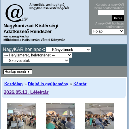
A legtöbb, ami tudható
Keresés a nagyKAR
Nagykanizsa kistérségéről
belső adatbázisában:
A nagyKAR honlapjai
Nagykanizsai Kistérségi
betűrendben:
Adatkezelő Rendszer
www.nagykar.hu
Működteti a Halis István Városi Könyvtár
NagyKAR honlapok:
Honlap menü ▼
Kezdőlap
»
Digitális gyűjtemény
»
Képtár
2026.05.13. Lélektár