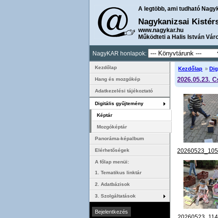
A legtöbb, ami tudható Nagy
Nagykanizsai Kistér
www.nagykar.hu
Működteti a Halis István Vár
NagyKAR honlapok:
Kezdőlap
Kezdőlap
»
Dig
2026.05.23. C
Hang és mozgókép
Adatkezelési tájékoztató
Digitális gyűjtemény
Képtár
Mozgóképtár
Panoráma-képalbum
20260523_105
Elérhetőségek
A főlap menüi:
1. Tematikus linktár
2. Adatbázisok
3. Szolgáltatások
20260523_114