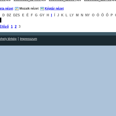
ista nézet
Mozaik nézet
Képtár nézet
S
D
DZ
DZS
E
É
F
G
GY
H
I
Í
J
K
L
LY
M
N
NY
O
Ó
Ö
Ő
P
S
Előző
1
2
3
hely térkép
Impresszum