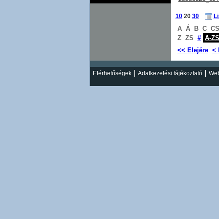
10
20
30
L
A
Á
B
C
C
Z
ZS
#
A-Z
<< Elejére
< 
Elérhetőségek
Adatkezelési tájékoztató
Web