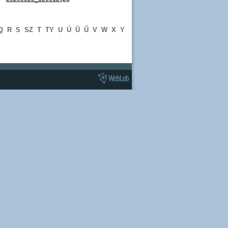
Q
R
S
SZ
T
TY
U
Ú
Ü
Ű
V
W
X
Y