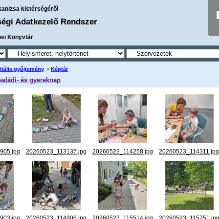
kanizsa kistérségéről
ségi Adatkezelő Rendszer
osi Könyvtár
itális gyűjtemény
»
Képtár
saládi- és gyereknap
905.jpg
20260523_113137.jpg
20260523_114258.jpg
20260523_114311.jp
903.jpg
20260523_114906.jpg
20260523_115514.jpg
20260523_115751.jp