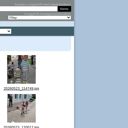
Keresés a nagyKAR belső adatbázisában:
A nagyKAR honlapjai betűrendben:
g
20260523_114749.jpg
g
20260523_120012.jpg