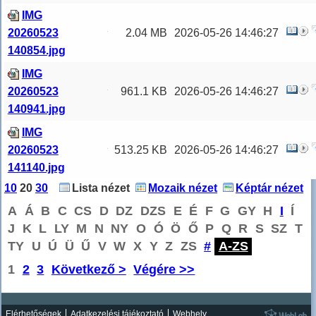
IMG
20260523
2.04 MB
2026-05-26 14:46:27
140854.jpg
IMG
20260523
961.1 KB
2026-05-26 14:46:27
140941.jpg
IMG
20260523
513.25 KB
2026-05-26 14:46:27
141140.jpg
10
20
30
Lista nézet
Mozaik nézet
Képtár nézet
A
Á
B
C
CS
D
DZ
DZS
E
É
F
G
GY
H
I
Í
J
K
L
LY
M
N
NY
O
Ó
Ö
Ő
P
Q
R
S
SZ
T
TY
U
Ú
Ü
Ű
V
W
X
Y
Z
ZS
#
A-ZS
1
2
3
Következő >
Végére >>
Elérhetőségek
Adatkezelési tájékoztató
Webhely