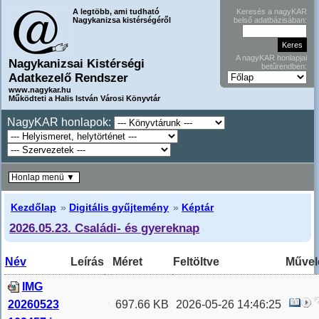
A legtöbb, ami tudható
Keresés a nagyKAR
Nagykanizsa kistérségéről
belső adatbázisában:
A nagyKAR honlapjai
Nagykanizsai Kistérségi
betűrendben:
Adatkezelő Rendszer
www.nagykar.hu
Működteti a Halis István Városi Könyvtár
NagyKAR honlapok:
Honlap menü ▼
Kezdőlap
»
Digitális gyűjtemény
»
Képtár
2026.05.23. Családi- és gyereknap
Név
Leírás
Méret
Feltöltve
Művel
IMG
20260523
697.66 KB
2026-05-26 14:46:25