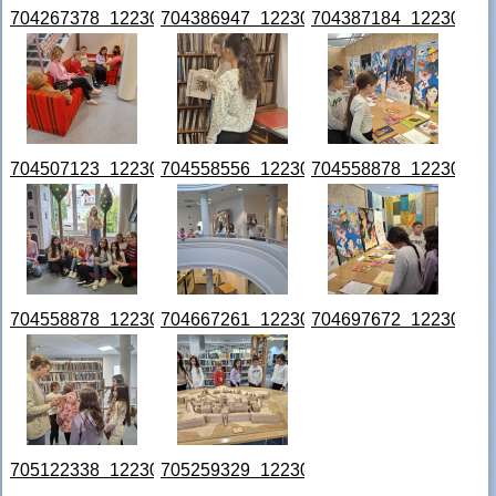
704267378_122307881000079446_5975714124206148132_
704386947_122307881216079446_83843
704387184_12230788
704507123_122307881582079446_3931023814055998580_
704558556_122307880808079446_38884
704558878_12230788
704558878_122307881492079446_8473117567262600550_
704667261_122307881162079446_87902
704697672_12230788
705122338_122307881084079446_3061327489147850541_
705259329_122307880730079446_72841