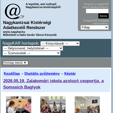
A legtöbb, ami tudható
Keresés a nagyKAR
Nagykanizsa kistérségéről
belső adatbázisában:
A nagyKAR honlapjai
Nagykanizsai Kistérségi
betűrendben:
Adatkezelő Rendszer
www.nagykar.hu
Működteti a Halis István Városi Könyvtár
NagyKAR honlapok:
Honlap menü ▼
Kezdőlap
»
Digitális gyűjtemény
»
Képtár
2026.05.19. Zalakomári iskola azolozó csoportja, a
Somssich Baglyok