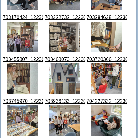
703170424_122307880712079446_2394516650313566341_
703222732_122307880946079446_27418
703284628_12230788
703455807_122307881438079446_787226521825471462_n
703468073_122307880904079446_85471
703720366_12230788
703745970_122307881516079446_6382571271460767406_
703936133_122307881264079446_68614
704227332_12230788