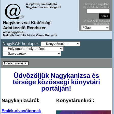
A legtöbb, ami tudható
Keresés a nagyKAR
Nagykanizsa kistérségéről
belső adatbázisában:
A nagyKAR honlapjai
Nagykanizsai Kistérségi
betűrendben:
Adatkezelő Rendszer
www.nagykar.hu
Működteti a Halis István Városi Könyvtár
NagyKAR honlapok:
Honlap menü ▼
Üdvözöljük Nagykanizsa és
térsége közösségi könyvtári
portálján!
Nagykanizsáról:
Könyvtárunkról:
Emlék-olvasótermek