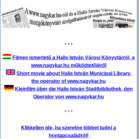
* * *
Filmes ismertető a Halis István Városi Könyvtárról, a
www.nagykar.hu működtetőjéről
Short movie about Halis István Municipal Library,
the operator of www.nagykar.hu
Kleinfilm über die Halis István Stadtbibliothek, den
Operator von www.nagykar.hu
* * *
Klikkeljen ide, ha szeretne többet tudni a
honlapcsaládról!