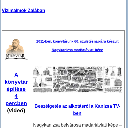
Vízimalmok Zalában
2011-ben, könyvtárunk 60. születésnapjára készült
Nagykanizsa madártávlati képe
A
könyvtár
építése
4
percben
Beszélgetés az alkotásról a Kanizsa TV-
(videó)
ben
Nagykanizsa belvárosa madártávlati képe –