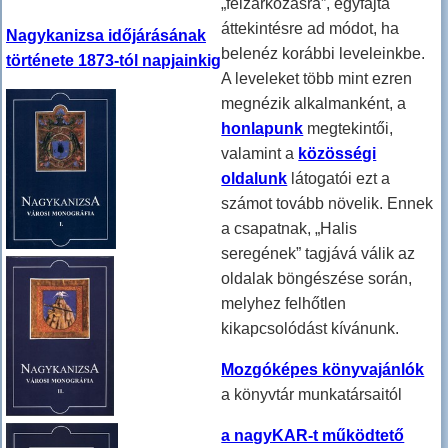
„felzárkózásra”, egyfajta
áttekintésre ad módot, ha
Nagykanizsa időjárásának
belenéz korábbi leveleinkbe.
története 1873-tól napjainkig
A leveleket több mint ezren
megnézik alkalmanként, a
honlapunk
megtekintői,
valamint a
közösségi
oldalunk
látogatói ezt a
számot tovább növelik. Ennek
a csapatnak, „Halis
seregének” tagjává válik az
oldalak böngészése során,
melyhez felhőtlen
kikapcsolódást kívánunk.
Mozgóképes könyvajánlók
a könyvtár munkatársaitól
a nagyKAR-t működtető