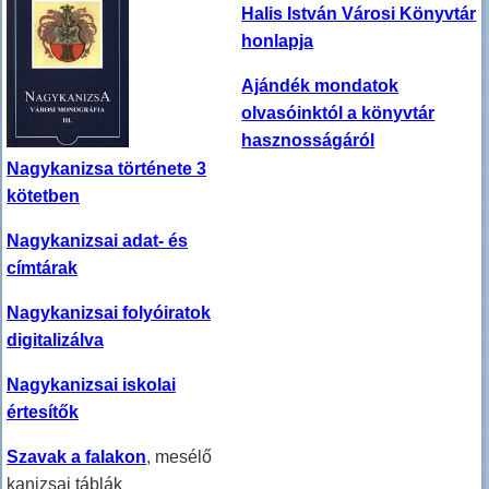
Halis István Városi Könyvtár
honlapja
Ajándék mondatok
olvasóinktól a könyvtár
hasznosságáról
Nagykanizsa története 3
kötetben
Nagykanizsai adat- és
címtárak
Nagykanizsai folyóiratok
digitalizálva
Nagykanizsai iskolai
értesítők
Szavak a falakon
, mesélő
kanizsai táblák