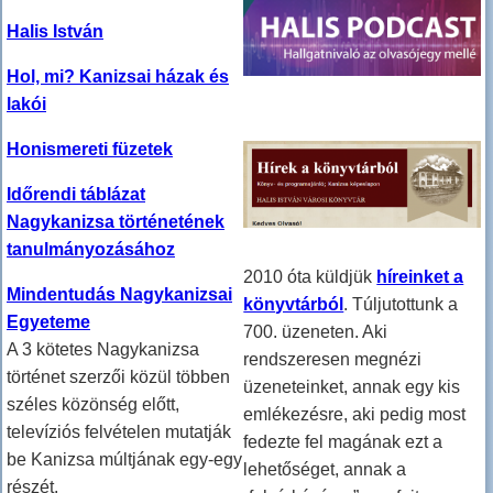
Halis István
Hol, mi? Kanizsai házak és
lakói
Honismereti füzetek
Időrendi táblázat
Nagykanizsa történetének
tanulmányozásához
2010 óta küldjük
híreinket a
Mindentudás Nagykanizsai
könyvtárból
. Túljutottunk a
Egyeteme
700. üzeneten. Aki
A 3 kötetes Nagykanizsa
rendszeresen megnézi
történet szerzői közül többen
üzeneteinket, annak egy kis
széles közönség előtt,
emlékezésre, aki pedig most
televíziós felvételen mutatják
fedezte fel magának ezt a
be Kanizsa múltjának egy-egy
lehetőséget, annak a
részét.