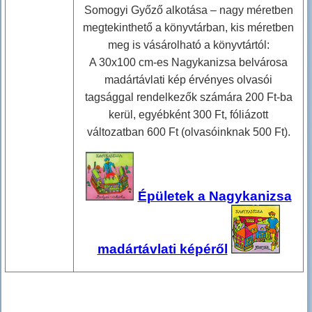
Somogyi Győző alkotása – nagy méretben
megtekinthető a könyvtárban, kis méretben
meg is vásárolható a könyvtártól:
A 30x100 cm-es Nagykanizsa belvárosa
madártávlati kép érvényes olvasói
tagsággal rendelkezők számára 200 Ft-ba
kerül, egyébként 300 Ft, fóliázott
változatban 600 Ft (olvasóinknak 500 Ft).
Épületek a Nagykanizsa
madártávlati képéről