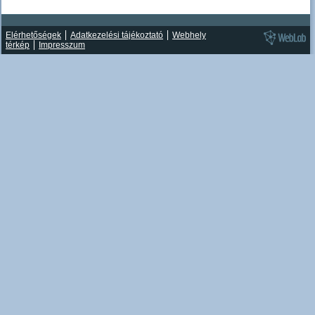
Elérhetőségek
Adatkezelési tájékoztató
Webhely
térkép
Impresszum