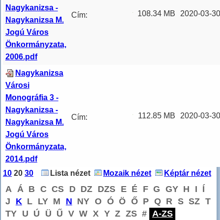
Nagykanizsa -
108.34 MB
2020-03-30
Cím:
Nagykanizsa M.
Nagykanizsa
Jogú Város
Alcím: városi
Önkormányzata,
monográfia
2006.pdf
Kötetadat: 2.
...
Nagykanizsa
Városi
Monográfia 3 -
Nagykanizsa -
112.85 MB
2020-03-30
Cím:
Nagykanizsa M.
Nagykanizsa
Jogú Város
Alcím: városi
Önkormányzata,
monográfia
2014.pdf
Kötetadat: 3.
...
10
20
30
Lista nézet
Mozaik nézet
Képtár nézet
A
Á
B
C
CS
D
DZ
DZS
E
É
F
G
GY
H
I
Í
J
K
L
LY
M
N
NY
O
Ó
Ö
Ő
P
Q
R
S
SZ
T
TY
U
Ú
Ü
Ű
V
W
X
Y
Z
ZS
#
A-ZS