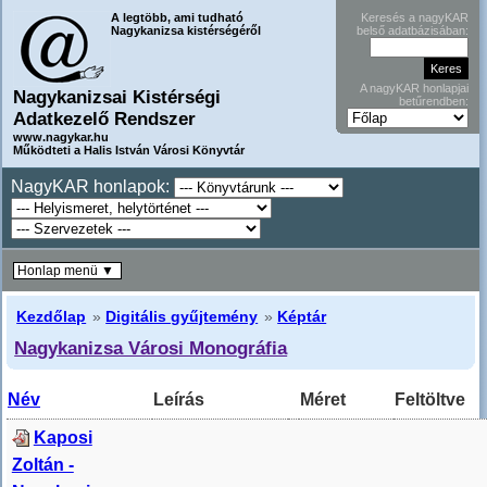
A legtöbb, ami tudható
Keresés a nagyKAR
Nagykanizsa kistérségéről
belső adatbázisában:
A nagyKAR honlapjai
Nagykanizsai Kistérségi
betűrendben:
Adatkezelő Rendszer
www.nagykar.hu
Működteti a Halis István Városi Könyvtár
NagyKAR honlapok:
Honlap menü ▼
Kezdőlap
»
Digitális gyűjtemény
»
Képtár
Nagykanizsa Városi Monográfia
Név
Leírás
Méret
Feltöltve
Kaposi
Zoltán -