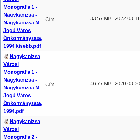
Monográfia 1 -
Nagykanizsa -
33.57 MB
2022-03-11
Cím:
Nagykanizsa M.
Nagykanizsa
Jogú Város
Alcím: városi
Önkormányzata,
monográfia
1994 kisebb.pdf
Kötetadat: 1.
...
Nagykanizsa
Városi
Monográfia 1 -
Nagykanizsa -
46.77 MB
2020-03-30
Cím:
Nagykanizsa M.
Nagykanizsa
Jogú Város
Alcím: városi
Önkormányzata,
monográfia
1994.pdf
Kötetadat: 1.
...
Nagykanizsa
Városi
Monográfia 2 -