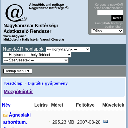
A legtöbb, ami tudható
Keresés a nagyKAR
Nagykanizsa kistérségéről
belső adatbázisában:
A nagyKAR honlapjai
Nagykanizsai Kistérségi
betűrendben:
Adatkezelő Rendszer
www.nagykar.hu
Működteti a Halis István Városi Könyvtár
NagyKAR honlapok:
Honlap menü ▼
Kezdőlap
»
Digitális gyűjtemény
Mozgóképtár
Név
Leírás
Méret
Feltöltve
Műveletek
Ágneslaki
arborétum,
295.23 MB
2007-03-28