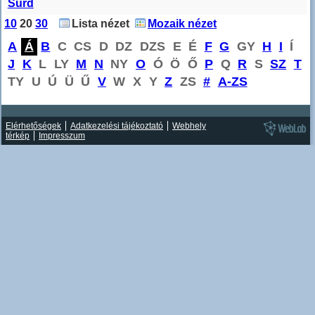
Surd
10
20
30
Lista nézet
Mozaik nézet
A
Á
B
C
CS
D
DZ
DZS
E
É
F
G
GY
H
I
Í
J
K
L
LY
M
N
NY
O
Ó
Ö
Ő
P
Q
R
S
SZ
T
TY
U
Ú
Ü
Ű
V
W
X
Y
Z
ZS
#
A-ZS
Elérhetőségek
Adatkezelési tájékoztató
Webhely
térkép
Impresszum