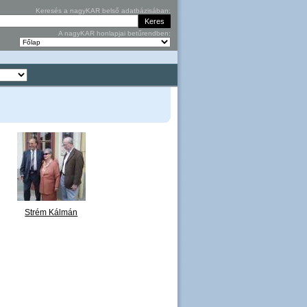
Keresés a nagyKAR belső adatbázisában:
A nagyKAR honlapjai betűrendben:
Strém Kálmán
emléktábla 5.jpg
Strém Kálmán
emléktáblájának
felavatása 2007.
május
...