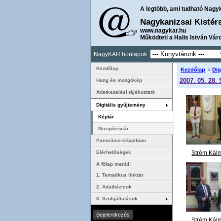
A legtöbb, ami tudható Nagy
Nagykanizsai Kistér
www.nagykar.hu
Működteti a Halis István Vár
NagyKAR honlapok:
Kezdőlap
Kezdőlap
»
Dig
2007. 05. 28.
Hang és mozgókép
Adatkezelési tájékoztató
Digitális gyűjtemény
Képtár
Mozgóképtár
Panoráma-képalbum
Strém Kál
Elérhetőségek
emléktábla 
A főlap menüi:
Strém Kál
1. Tematikus linktár
emléktábláj
2. Adatbázisok
felavatása 
3. Szolgáltatások
május
..
Strém Kál