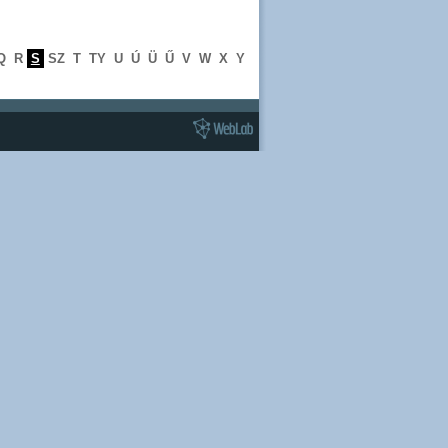
Q
R
S
SZ
T
TY
U
Ú
Ü
Ű
V
W
X
Y