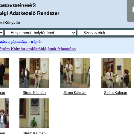
kanizsa kistérségéről
ségi Adatkezelő Rendszer
osi Könyvtár
itális gyűjtemény
»
Képtár
 Strém Kálmán emléktáblájának felavatása
mán
Strém Kálmán
Strém Kálmán
Strém Kálmán
1.jpg
emléktábla 2.jpg
emléktábla 3.jpg
emléktábla 4.jpg
mán
Strém Kálmán
Strém Kálmán
Strém Kálmán
ának
emléktáblájának
emléktáblájának
emléktáblájának
2007.
felavatása 2007.
felavatása 2007.
felavatása 2007.
.
május
...
május
...
május
...
mán
Strém Kálmán