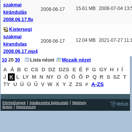
szakmai
15.61 MB
2008-07-04 13:
2008-06-17
kirándulás
Mozgásban a
2008.06.17.flv
könyvtárosok
Kistersegi
Böngészőben
szakmai
lejá
...
12.04 MB
2021-07-27 11:
2008-06-17
kirandulas
Mozgásban a
2008.06.17.mp4
könyvtárosok
10
20
30
Lista nézet
Mozaik nézet
Böngészőben
A
Á
B
C
CS
D
DZ
DZS
E
É
F
G
GY
H
I
Í
lejá
...
J
K
L
LY
M
N
NY
O
Ó
Ö
Ő
P
Q
R
S
SZ
T
TY
U
Ú
Ü
Ű
V
W
X
Y
Z
ZS
#
A-ZS
Elérhetőségek
Adatkezelési tájékoztató
Webhely
térkép
Impresszum