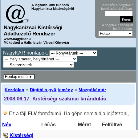
A legtöbb, ami tudható
Keresés a nagyKAR
Nagykanizsa kistérségéről
belső adatbázisában:
A nagyKAR honlapjai
Nagykanizsai Kistérségi
betűrendben:
Adatkezelő Rendszer
www.nagykar.hu
Működteti a Halis István Városi Könyvtár
NagyKAR honlapok:
Honlap menü ▼
Kezdőlap
»
Digitális gyűjtemény
»
Mozgóképtár
2008.06.17. Kistérségi szakmai kirándulás
Ez a fájl
FLV
formátumú. Ha gépe nem tudja lejátszani,
akkor a
Leírás
ban lévő linket másolja át böngészője
Név
Leírás
Méret
Feltöltve
címsorába, így letöltés nélkül megtekintheti a videót.
Kistérségi