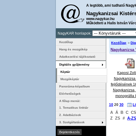
A legtöbb, ami tudható Nagy
Nagykanizsai Kistér
www.nagykar.hu
Működteti a Halis István Vár
NagyKAR honlapok:
Kezdőlap
Kezdőlap
»
Dig
Nagykanizsa 
Hang és mozgókép
Adatkezelési tájékoztató
Digitális gyűjtemény
Képtár
Kaposi Zolt
Nagykanizsa
Mozgóképtár
fejlődésének 1
Panoráma-képalbum
Nagykanizsa, 
Elérhetőségek
monográfia II
A főlap menüi:
Kaposi Zol
10
20
30
L
Nagykanizsa
1. Tematikus linktár
A
Á
B
C
C
fejlődésének 
2. Adatbázisok
Z
ZS
#
A-Z
(
...
3. Szolgáltatások