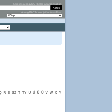
Keresés a nagyKAR belső adatbázisában:
A nagyKAR honlapjai betűrendben:
Q
R
S
SZ
T
TY
U
Ú
Ü
Ű
V
W
X
Y