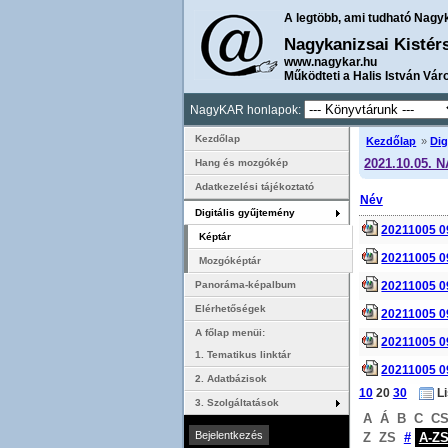
A legtöbb, ami tudható Nagy
Nagykanizsai Kistér
www.nagykar.hu
Működteti a Halis István Vár
NagyKAR honlapok:
Kezdőlap
Kezdőlap
»
Dig
2021.10.05. 
Hang és mozgókép
Adatkezelési tájékoztató
Név
Digitális gyűjtemény
20211005 0
Képtár
20211005 0
Mozgóképtár
20211005 0
Panoráma-képalbum
Elérhetőségek
20211005 0
A főlap menüi:
20211005 0
1. Tematikus linktár
20211005 0
2. Adatbázisok
10
20
30
L
3. Szolgáltatások
A
Á
B
C
C
Z
ZS
#
A-Z