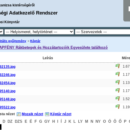
kanizsa kistérségéről
ségi Adatkezelő Rendszer
osi Könyvtár
itális gyűjtemény
»
Képtár
NAPFÉNY Rákbetegek és Hozzátartozóik Egyesülete találkozó
Leírás
Mére
1.6
92135.jpg
1.1
92246.jpg
1.1
92454.jpg
1.1
95140.jpg
1.5
95148.jpg
1.1
95522.jpg
ista nézet
Mozaik nézet
Képtár nézet
S
D
DZ
DZS
E
É
F
G
GY
H
I
Í
J
K
L
LY
M
N
NY
O
Ó
Ö
Ő
P
S