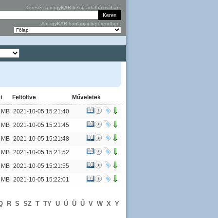
Keresés a nagyKAR belső adatbázisában:
A nagyKAR honlapjai betűrendben:
t
Feltöltve
Műveletek
7 MB
2021-10-05 15:21:40
7 MB
2021-10-05 15:21:45
3 MB
2021-10-05 15:21:48
7 MB
2021-10-05 15:21:52
2 MB
2021-10-05 15:21:55
9 MB
2021-10-05 15:22:01
Q
R
S
SZ
T
TY
U
Ú
Ü
Ű
V
W
X
Y