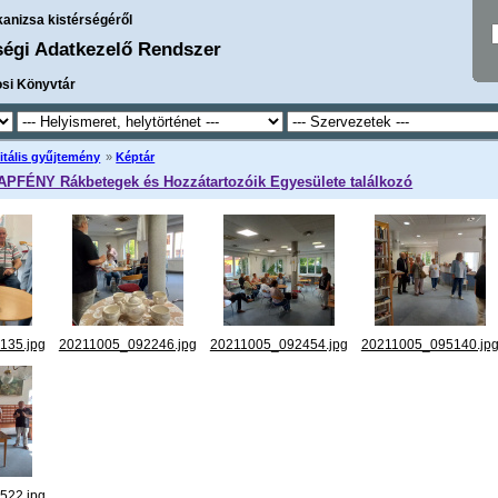
kanizsa kistérségéről
ségi Adatkezelő Rendszer
osi Könyvtár
itális gyűjtemény
»
Képtár
NAPFÉNY Rákbetegek és Hozzátartozóik Egyesülete találkozó
135.jpg
20211005_092246.jpg
20211005_092454.jpg
20211005_095140.jp
522.jpg