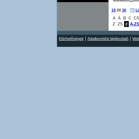
10
20
30
L
A
Á
B
C
C
Z
ZS
#
A-Z
Elérhetőségek
Adatkezelési tájékoztató
Web