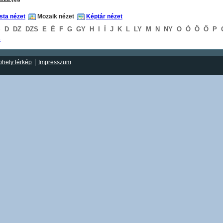
ista nézet
Mozaik nézet
Képtár nézet
S
D
DZ
DZS
E
É
F
G
GY
H
I
Í
J
K
L
LY
M
N
NY
O
Ó
Ö
Ő
P
S
hely térkép
Impresszum