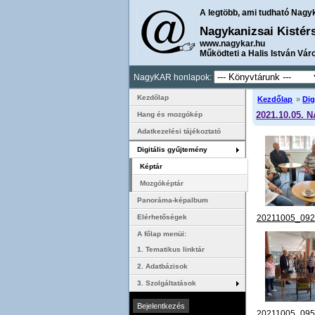
A legtöbb, ami tudható Nagy
Nagykanizsai Kistér
www.nagykar.hu
Működteti a Halis István Vár
NagyKAR honlapok:
Kezdőlap
Kezdőlap
»
Dig
2021.10.05. 
Hang és mozgókép
Adatkezelési tájékoztató
Digitális gyűjtemény
Képtár
Mozgóképtár
Panoráma-képalbum
20211005_092
Elérhetőségek
A főlap menüi:
1. Tematikus linktár
2. Adatbázisok
3. Szolgáltatások
20211005_095