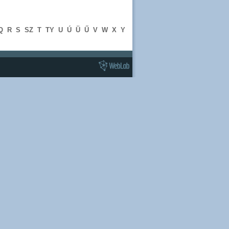
Q
R
S
SZ
T
TY
U
Ú
Ü
Ű
V
W
X
Y