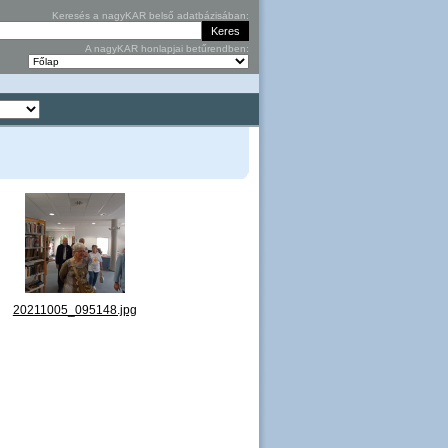
Keresés a nagyKAR belső adatbázisában:
A nagyKAR honlapjai betűrendben:
g
20211005_095148.jpg