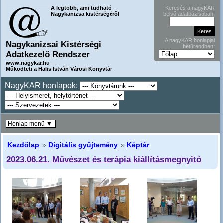
A legtöbb, ami tudható
Keresés a nagyKAR
Nagykanizsa kistérségéről
belső adatbázisában:
A nagyKAR honlapjai
Nagykanizsai Kistérségi
betűrendben:
Adatkezelő Rendszer
www.nagykar.hu
Működteti a Halis István Városi Könyvtár
NagyKAR honlapok:
Honlap menü ▼
Kezdőlap
»
Digitális gyűjtemény
»
Képtár
2023.06.21. Művészet és terápia kiállításmegnyitó