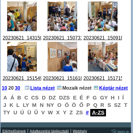
20230621_143150.jpg
20230621_150731.jpg
20230621_150918.jpg
20230621_151549.jpg
20230621_151618.jpg
20230621_151715.jpg
10
20
30
Lista nézet
Mozaik nézet
Képtár nézet
A
Á
B
C
CS
D
DZ
DZS
E
É
F
G
GY
H
I
Í
J
K
L
LY
M
N
NY
O
Ó
Ö
Ő
P
Q
R
S
SZ
T
TY
U
Ú
Ü
Ű
V
W
X
Y
Z
ZS
#
A-ZS
Elérhetőségek
Adatkezelési tájékoztató
Webhely