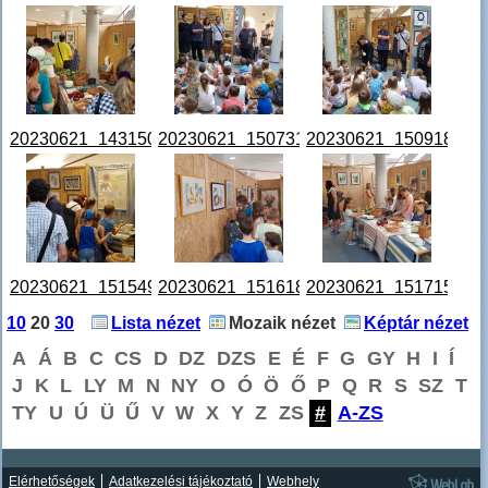
20230621_143150.jpg
20230621_150731.jpg
20230621_150918.jpg
20230621_151549.jpg
20230621_151618.jpg
20230621_151715.jpg
10
20
30
Lista nézet
Mozaik nézet
Képtár nézet
A
Á
B
C
CS
D
DZ
DZS
E
É
F
G
GY
H
I
Í
J
K
L
LY
M
N
NY
O
Ó
Ö
Ő
P
Q
R
S
SZ
T
TY
U
Ú
Ü
Ű
V
W
X
Y
Z
ZS
#
A-ZS
Elérhetőségek
Adatkezelési tájékoztató
Webhely