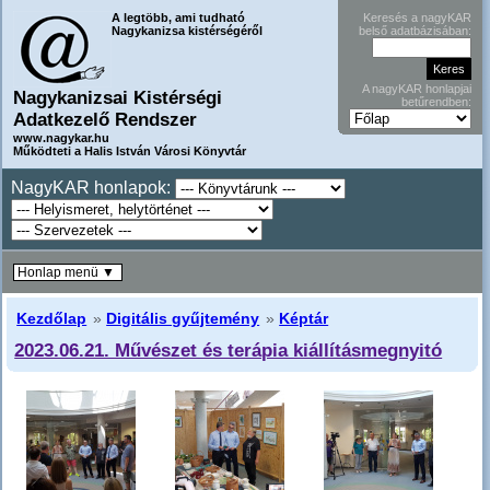
A legtöbb, ami tudható
Keresés a nagyKAR
Nagykanizsa kistérségéről
belső adatbázisában:
A nagyKAR honlapjai
Nagykanizsai Kistérségi
betűrendben:
Adatkezelő Rendszer
www.nagykar.hu
Működteti a Halis István Városi Könyvtár
NagyKAR honlapok:
Honlap menü ▼
Kezdőlap
»
Digitális gyűjtemény
»
Képtár
2023.06.21. Művészet és terápia kiállításmegnyitó