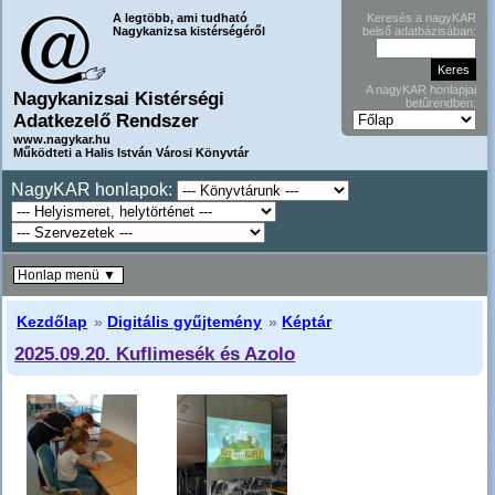
A legtöbb, ami tudható
Keresés a nagyKAR
Nagykanizsa kistérségéről
belső adatbázisában:
A nagyKAR honlapjai
Nagykanizsai Kistérségi
betűrendben:
Adatkezelő Rendszer
www.nagykar.hu
Működteti a Halis István Városi Könyvtár
NagyKAR honlapok:
Honlap menü ▼
Kezdőlap
»
Digitális gyűjtemény
»
Képtár
2025.09.20. Kuflimesék és Azolo