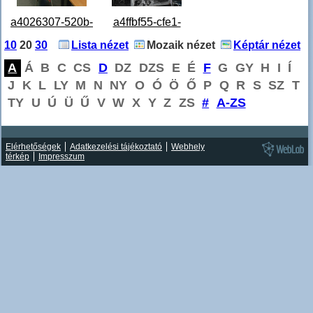
a4026307-520b-
a4ffbf55-cfe1-
40ee-9524-
46f9-8343-
10
20
30
Lista nézet
Mozaik nézet
Képtár nézet
a5233c41f500.jpg
0e59591d901f.jpg
A
Á
B
C
CS
D
DZ
DZS
E
É
F
G
GY
H
I
Í
J
K
L
LY
M
N
NY
O
Ó
Ö
Ő
P
Q
R
S
SZ
T
TY
U
Ú
Ü
Ű
V
W
X
Y
Z
ZS
#
A-ZS
Elérhetőségek
Adatkezelési tájékoztató
Webhely
térkép
Impresszum