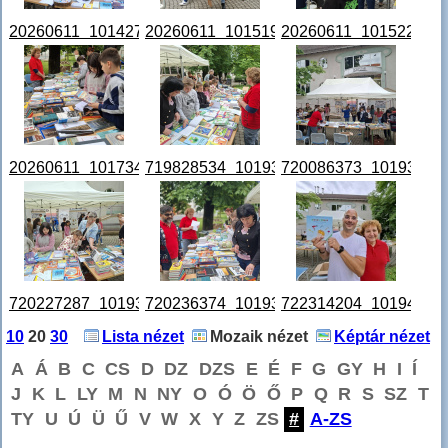
20260611_101427.jpg
20260611_101519.jpg
20260611_101522.jpg
20260611_101734.jpg
719828534_1019392570434983_7110045
720086373_101939265
720227287_1019392610434979_2353681840590005455_n.
720236374_1019392530434987_4561718
722314204_10194350
10
20
30
Lista nézet
Mozaik nézet
Képtár nézet
A
Á
B
C
CS
D
DZ
DZS
E
É
F
G
GY
H
I
Í
J
K
L
LY
M
N
NY
O
Ó
Ö
Ő
P
Q
R
S
SZ
T
TY
U
Ú
Ü
Ű
V
W
X
Y
Z
ZS
#
A-ZS