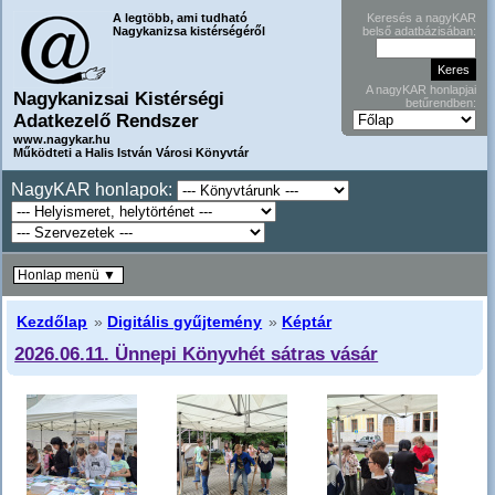
A legtöbb, ami tudható
Keresés a nagyKAR
Nagykanizsa kistérségéről
belső adatbázisában:
A nagyKAR honlapjai
Nagykanizsai Kistérségi
betűrendben:
Adatkezelő Rendszer
www.nagykar.hu
Működteti a Halis István Városi Könyvtár
NagyKAR honlapok:
Honlap menü ▼
Kezdőlap
»
Digitális gyűjtemény
»
Képtár
2026.06.11. Ünnepi Könyvhét sátras vásár