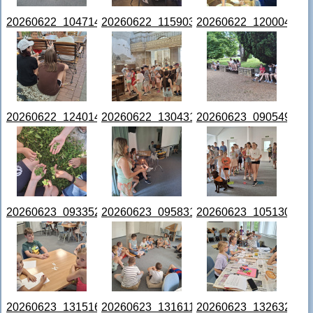
20260622_104714.jpg
20260622_115903.jpg
20260622_120004.jpg
20260622_124014.jpg
20260622_130431.jpg
20260623_090549.jpg
20260623_093352.jpg
20260623_095831.jpg
20260623_105130.jpg
20260623_131516.jpg
20260623_131611.jpg
20260623_132632.jpg