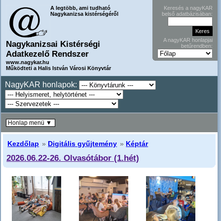
A legtöbb, ami tudható
Keresés a nagyKAR
Nagykanizsa kistérségéről
belső adatbázisában:
A nagyKAR honlapjai
Nagykanizsai Kistérségi
betűrendben:
Adatkezelő Rendszer
www.nagykar.hu
Működteti a Halis István Városi Könyvtár
NagyKAR honlapok:
Honlap menü ▼
Kezdőlap
»
Digitális gyűjtemény
»
Képtár
2026.06.22-26. Olvasótábor (1.hét)