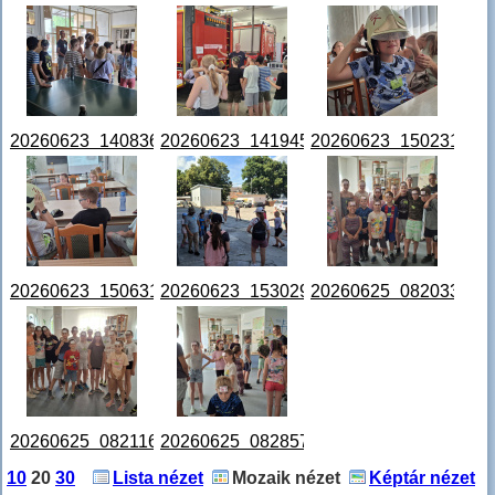
20260623_140836.jpg
20260623_141945.jpg
20260623_150231.jpg
20260623_150631.jpg
20260623_153029.jpg
20260625_082033.jpg
20260625_082116.jpg
20260625_082857.jpg
10
20
30
Lista nézet
Mozaik nézet
Képtár nézet