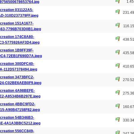
1.4
9756500678653764.jpg
creation 031122A5-
231.4
AD-310D237379FF.jpeg
creation 151A1677-
116.1
63-7796B703D0B1.jpeg
creation 174C8A80-
438.5
C3-5775926AF3D4.jpeg
creation 1B9FF39F-
435.5
C4-72EB1F690D7A.jpeg
creation 300DFC40-
410.6
A-112D57378494.jpeg
creation 3473BFC2-
270.5
24-C02BE6AEB0F9.jpeg
creation 4A98BEFE-
275.3
E2-A8534B6B297E.jpeg
creation 4BBC9FD2-
160.6
15-A90B47158F82.jpeg
creation 54B346B3-
330.3
4E-4A1A3BBC5212.jpeg
creation 556CC849-
247.2