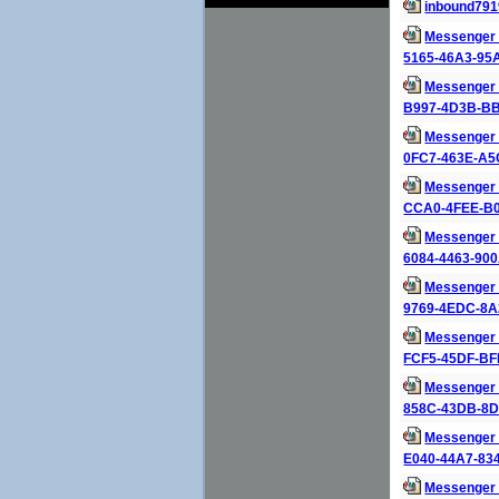
inbound791
Messenger 
5165-46A3-95
Messenger 
B997-4D3B-BB
Messenger 
0FC7-463E-A5
Messenger 
CCA0-4FEE-B0
Messenger 
6084-4463-900
Messenger 
9769-4EDC-8A
Messenger 
FCF5-45DF-BF
Messenger 
858C-43DB-8D
Messenger 
E040-44A7-83
Messenger 