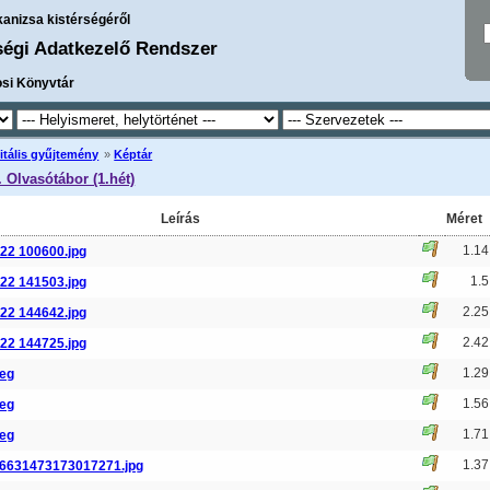
kanizsa kistérségéről
ségi Adatkezelő Rendszer
osi Könyvtár
itális gyűjtemény
»
Képtár
. Olvasótábor (1.hét)
Leírás
Méret
1.1
22 100600.jpg
1.
22 141503.jpg
2.2
22 144642.jpg
2.4
22 144725.jpg
1.2
peg
1.5
peg
1.7
peg
1.3
6631473173017271.jpg