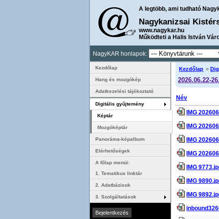
A legtöbb, ami tudható Nagy
Nagykanizsai Kistér
www.nagykar.hu
Működteti a Halis István Vár
NagyKAR honlapok:
Kezdőlap
Kezdőlap
»
Dig
2026.06.22-26
Hang és mozgókép
Adatkezelési tájékoztató
Név
Digitális gyűjtemény
IMG 202606
Képtár
IMG 202606
Mozgóképtár
IMG 202606
Panoráma-képalbum
Elérhetőségek
IMG 202606
A főlap menüi:
IMG 9773.j
1. Tematikus linktár
IMG 9890.j
2. Adatbázisok
IMG 9892.j
3. Szolgáltatások
inbound326