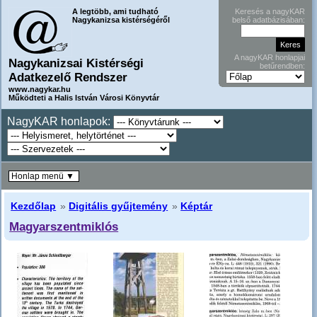
A legtöbb, ami tudható
Keresés a nagyKAR
Nagykanizsa kistérségéről
belső adatbázisában:
A nagyKAR honlapjai
Nagykanizsai Kistérségi
betűrendben:
Adatkezelő Rendszer
www.nagykar.hu
Működteti a Halis István Városi Könyvtár
NagyKAR honlapok:
Honlap menü ▼
Kezdőlap
»
Digitális gyűjtemény
»
Képtár
Magyarszentmiklós