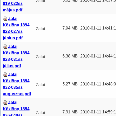
5.02 MB
2010-01-11 14:37:
Zalai
019-022sz
Közlön
...
Közlöny
május.pdf
1894 019-
Zalai
022. szám
Közlöny 1894
május Zalai
7.94 MB
2010-01-11 14:41:
Zalai
023-027sz
Közlöny
...
Közlöny
június.pdf
1894 023-
Zalai
027. szám
Közlöny 1894
június Zalai
6.38 MB
2010-01-11 14:44:
Zalai
028-031sz
Közlöny
...
Közlöny
július.pdf
1894 028-
Zalai
031. szám
Közlöny 1894
július Zalai
5.27 MB
2010-01-11 14:48:
Zalai
032-035sz
Közlöny
...
Közlöny
augusztus.pdf
1894 032-
Zalai
035. szám
Közlöny 1894
augusztus
7.91 MB
2010-01-11 14:59:
Zalai
036-040sz