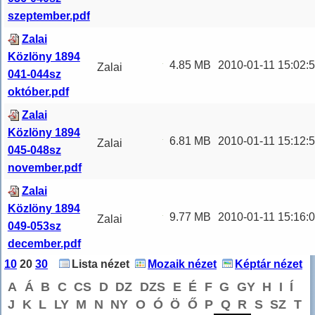
Zalai
Közlöny
szeptember.pdf
Közlö
...
1894 036-
Zalai
040. szám
Közlöny 1894
szeptember
4.85 MB
2010-01-11 15:02:
Zalai
041-044sz
Zalai
Közlöny
október.pdf
Közlö
...
1894 041-
Zalai
044. szám
Közlöny 1894
október
6.81 MB
2010-01-11 15:12:
Zalai
045-048sz
Zalai
Közlöny
november.pdf
Közlön
...
1894 045-
Zalai
048. szám
Közlöny 1894
november
9.77 MB
2010-01-11 15:16:
Zalai
049-053sz
Zalai
Közlöny
december.pdf
Közlön
...
1894 049-
10
20
30
Lista nézet
Mozaik nézet
Képtár nézet
053. szám
A
Á
B
C
CS
D
DZ
DZS
E
É
F
G
GY
H
I
Í
december
J
K
L
LY
M
N
NY
O
Ó
Ö
Ő
P
Q
R
S
SZ
T
Zalai