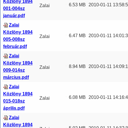
Közlöny 1894
6.53 MB
2010-01-11 13:58:
Zalai
001-004sz
Közlöny
január.pdf
1894 001-
Zalai
004. szám
Közlöny 1894
január
6.47 MB
2010-01-11 14:01:
Zalai
005-008sz
Zalai
Közlöny
február.pdf
Közlöny
...
1894 005-
Zalai
008. szám
Közlöny 1894
február
8.94 MB
2010-01-11 14:09:
Zalai
009-014sz
Zalai
Közlöny
március.pdf
Közlön
...
1894 009-
Zalai
014. szám
Közlöny 1894
március
6.08 MB
2010-01-11 14:16:
Zalai
015-018sz
Zalai
Közlöny
április.pdf
Közlön
...
1894 015-
Zalai
018. szám
Közlöny 1894
április Zalai