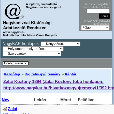
A legtöbb, ami tudható
Keresés a nagyKAR
Nagykanizsa kistérségéről
belső adatbázisában:
A nagyKAR honlapjai
Nagykanizsai Kistérségi
betűrendben:
Adatkezelő Rendszer
www.nagykar.hu
Működteti a Halis István Városi Könyvtár
NagyKAR honlapok:
Honlap menü ▼
Kezdőlap
»
Digitális gyűjtemény
»
Képtár
Zalai Közlöny 1894 (Zalai Közlöny több honlapon:
http://www.nagykar.hu/hivatkozasgyujtemeny/1/392.ht
Név
Leírás
Méret
Feltöltve
Zalai