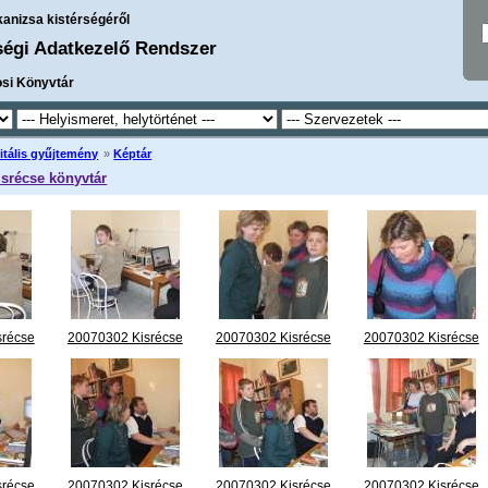
kanizsa kistérségéről
ségi Adatkezelő Rendszer
osi Könyvtár
itális gyűjtemény
»
Képtár
isrécse könyvtár
srécse
20070302 Kisrécse
20070302 Kisrécse
20070302 Kisrécse
.jpg
megnyitó 02.jpg
megnyitó 03.jpg
megnyitó 04.jpg
srécse
20070302 Kisrécse
20070302 Kisrécse
20070302 Kisrécse