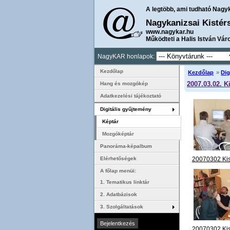
A legtöbb, ami tudható Nagy
Nagykanizsai Kistér
www.nagykar.hu
Működteti a Halis István Vár
NagyKAR honlapok:
Kezdőlap
Kezdőlap
»
Dig
2007.03.02. K
Hang és mozgókép
Adatkezelési tájékoztató
Digitális gyűjtemény
Képtár
Mozgóképtár
Panoráma-képalbum
20070302 Ki
Elérhetőségek
megnyitó 01
A főlap menüi:
1. Tematikus linktár
2. Adatbázisok
3. Szolgáltatások
20070302 Ki