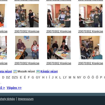
.jpg
megnyitó 07.jpg
megnyitó 08.jpg
megnyitó 09.jpg
srécse
20070302 Kisrécse
20070302 Kisrécse
20070302 Kisrécse
.jpg
megnyitó 12.jpg
megnyitó 13.jpg
megnyitó 14.jpg
srécse
20070302 Kisrécse
20070302 Kisrécse
20070302 Kisrécse
.jpg
megnyitó 17.jpg
megnyitó 18.jpg
megnyitó 19.jpg
ista nézet
Mozaik nézet
Képtár nézet
S
D
DZ
DZS
E
É
F
G
GY
H
I
Í
J
K
L
LY
M
N
NY
O
Ó
Ö
Ő
P
S
ző >
Végére >>
hely térkép
Impresszum