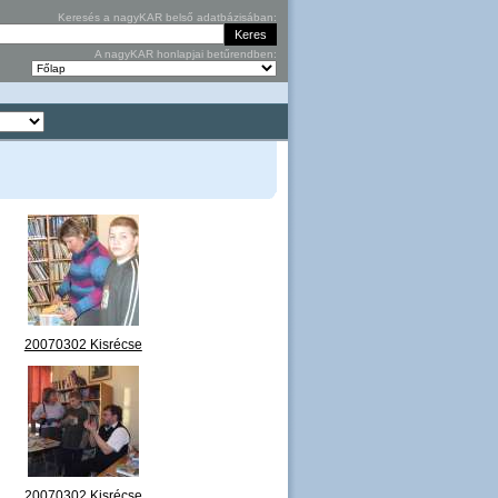
Keresés a nagyKAR belső adatbázisában:
A nagyKAR honlapjai betűrendben:
20070302 Kisrécse
megnyitó 05.jpg
20070302 Kisrécse