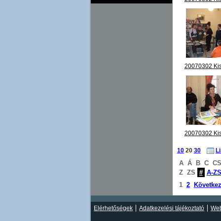
megnyitó 06
20070302 Ki
megnyitó 11
20070302 Ki
megnyitó 16
10
20
30
L
A
Á
B
C
C
Z
ZS
#
A-Z
1
2
Követke
Elérhetőségek
Adatkezelési tájékoztató
Web