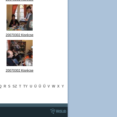
megnyitó 10.jpg
20070302 Kisrécse
megnyitó 15.jpg
20070302 Kisrécse
megnyitó 20.jpg
Q
R
S
SZ
T
TY
U
Ú
Ü
Ű
V
W
X
Y