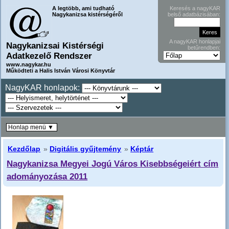
A legtöbb, ami tudható
Keresés a nagyKAR
Nagykanizsa kistérségéről
belső adatbázisában:
A nagyKAR honlapjai
Nagykanizsai Kistérségi
betűrendben:
Adatkezelő Rendszer
www.nagykar.hu
Működteti a Halis István Városi Könyvtár
NagyKAR honlapok:
Honlap menü ▼
Kezdőlap
»
Digitális gyűjtemény
»
Képtár
Nagykanizsa Megyei Jogú Város Kisebbségeiért cím
adományozása 2011