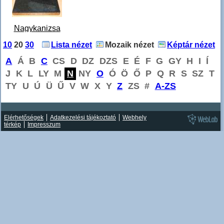
Nagykanizsa
Megyei Jogú
10
20
30
Lista nézet
Mozaik nézet
Képtár nézet
Város
A
Á
B
C
CS
D
DZ
DZS
E
É
F
G
GY
H
I
Í
Kisebbségeiért
J
K
L
LY
M
N
NY
O
Ó
Ö
Ő
P
Q
R
S
SZ
T
2011.jpg
TY
U
Ú
Ü
Ű
V
W
X
Y
Z
ZS
#
A-ZS
Elérhetőségek
Adatkezelési tájékoztató
Webhely
térkép
Impresszum