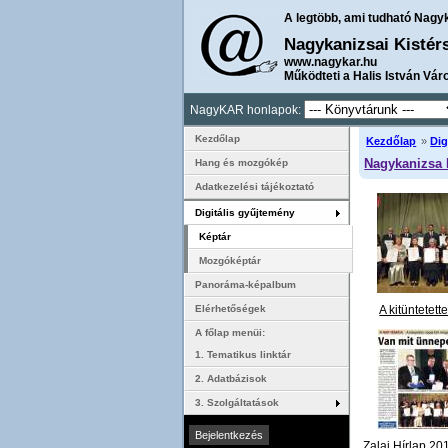
A legtöbb, ami tudható Nagy
Nagykanizsai Kistér
www.nagykar.hu
Működteti a Halis István Vár
NagyKAR honlapok:
Kezdőlap
Kezdőlap
»
Dig
Nagykanizsa 
Hang és mozgókép
Adatkezelési tájékoztató
Digitális gyűjtemény
Képtár
Mozgóképtár
Panoráma-képalbum
A kitüntetett
Elérhetőségek
2011. május 1
A főlap menüi:
Város Napján ke
1. Tematikus linktár
a városi
2. Adatbázisok
3. Szolgáltatások
Zalai Hírlap 20