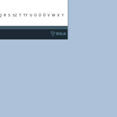
Q
R
S
SZ
T
TY
U
Ú
Ü
Ű
V
W
X
Y