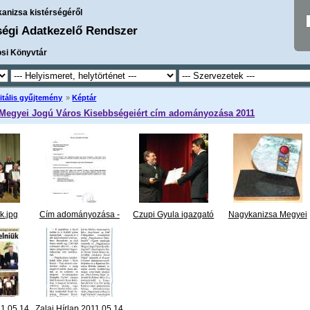
kanizsa kistérségéről
ségi Adatkezelő Rendszer
osi Könyvtár
itális gyűjtemény
»
Képtár
Megyei Jogú Város Kisebbségeiért cím adományozása 2011
ek.jpg
Cím adományozása -
Czupi Gyula igazgató
Nagykanizsa Megyei
3-án, a
Nagykanizsa Megyei
átveszi a Nagykanizsa
Jogú Város
rült sor
Jogú Város
Megyei Jogú Város
Kisebbségeiért
...
Kisebbségeiért.jpg
Kisebbségeiért
2011.jpg
NAGYKANIZSA
címet.jpg
MEGYEI JOGÚ VÁROS
Czupi Gyula, a Halis
POLGÁRMESTERE
István Városi Könyvtár
390-19/2011.
...
igazgatója
...
11 05 14
Zalai Hírlap 2011 05 14