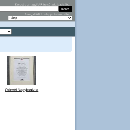
Keresés a nagyKAR belső adatbázisában:
A nagyKAR honlapjai betűrendben:
Oklevél Nagykanizsa
Megyei Jogú Város
Kisebbségeiért.jpg
NAGYKANIZSA
MEGYEI JOGÚ VÁROS
ÖNKORMÁNYZATA
OKLEVÉL N
...