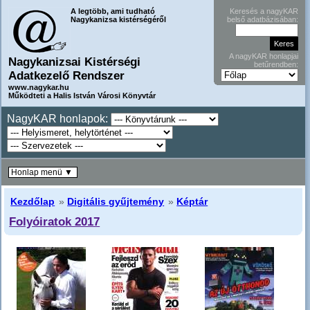
A legtöbb, ami tudható
Keresés a nagyKAR
Nagykanizsa kistérségéről
belső adatbázisában:
A nagyKAR honlapjai
Nagykanizsai Kistérségi
betűrendben:
Adatkezelő Rendszer
www.nagykar.hu
Működteti a Halis István Városi Könyvtár
NagyKAR honlapok:
Honlap menü ▼
Kezdőlap
»
Digitális gyűjtemény
»
Képtár
Folyóiratok 2017