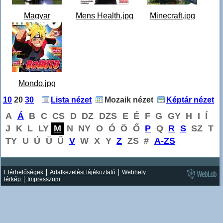
Magyar
Mens Health.jpg
Minecraft.jpg
állattenyésztők
lapja.jpg
Mondo.jpg
10
20
30
Lista nézet
Mozaik nézet
Képtár nézet
A
Á
B
C
CS
D
DZ
DZS
E
É
F
G
GY
H
I
Í
J
K
L
LY
M
N
NY
O
Ó
Ö
Ő
P
Q
R
S
SZ
T
TY
U
Ú
Ü
Ű
V
W
X
Y
Z
ZS
#
A-ZS
Elérhetőségek
Adatkezelési tájékoztató
Webhely
térkép
Impresszum