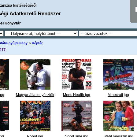
kanizsa kistérségéről
ségi Adatkezelő Rendszer
osi Könyvtár
itális gyűjtemény
»
Képtár
017
jpg
Magyar állattenyésztők
Mens Health.jpg
Minecraft.jpg
lapja.jpg
jpg
Robot.jpg
SportTime.jpg
Stahl magazin.jpg