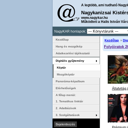
A legtöbb, ami tudható Nagy
Nagykanizsai Kistér
www.nagykar.hu
Működteti a Halis István Vár
NagyKAR honlapok:
Kezdőlap
Kezdőlap
»
Dig
Folyóiratok 2
Hang és mozgókép
Adatkezelési tájékoztató
Digitális gyűjtemény
Képtár
Mozgóképtár
Panoráma-képalbum
Állatvilág.
Elérhetőségek
A főlap menüi:
1. Tematikus linktár
2. Adatbázisok
3. Szolgáltatások
Prémium.