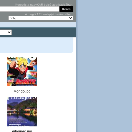
Keresés a nagyKAR belső adatbázisában:
A nagyKAR honlapjai betűrendben:
Mondo.jpg
Világjáró.jpg