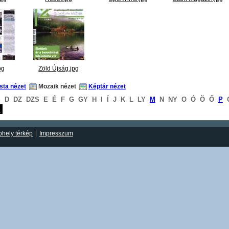
pg
Zöld Újság.jpg
ista nézet
Mozaik nézet
Képtár nézet
S
D
DZ
DZS
E
É
F
G
GY
H
I
Í
J
K
L
LY
M
N
NY
O
Ó
Ö
Ő
P
S
hely térkép
Impresszum