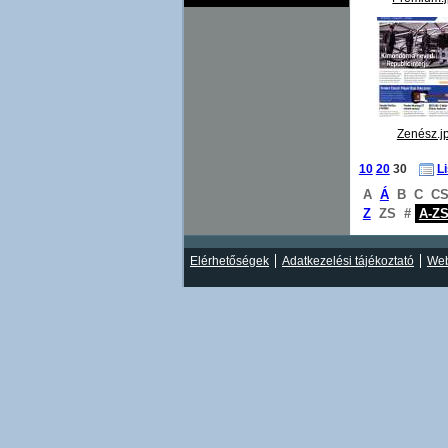
Zenész.j
10
20
30
L
A
Á
B
C
C
Z
ZS
#
A-Z
Elérhetőségek
Adatkezelési tájékoztató
Web