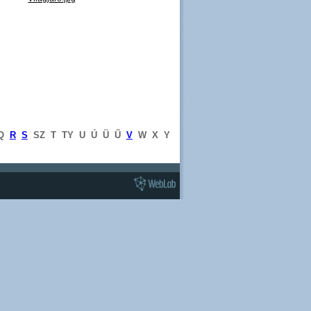
Q
R
S
SZ
T
TY
U
Ú
Ü
Ű
V
W
X
Y