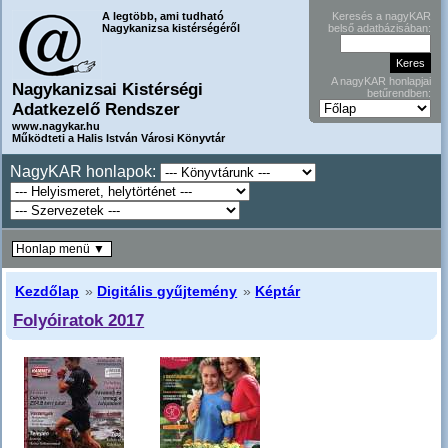
A legtöbb, ami tudható
Keresés a nagyKAR
Nagykanizsa kistérségéről
belső adatbázisában:
A nagyKAR honlapjai
Nagykanizsai Kistérségi
betűrendben:
Adatkezelő Rendszer
www.nagykar.hu
Működteti a Halis István Városi Könyvtár
NagyKAR honlapok:
Honlap menü ▼
Kezdőlap
»
Digitális gyűjtemény
»
Képtár
Folyóiratok 2017