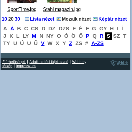
SportTime.jpg
Stahl magazin.jpg
10
20
30
Lista nézet
Mozaik nézet
Képtár nézet
A
Á
B
C
CS
D
DZ
DZS
E
É
F
G
GY
H
I
Í
J
K
L
LY
M
N
NY
O
Ó
Ö
Ő
P
Q
R
S
SZ
T
TY
U
Ú
Ü
Ű
V
W
X
Y
Z
ZS
#
A-ZS
Elérhetőségek
Adatkezelési tájékoztató
Webhely
térkép
Impresszum