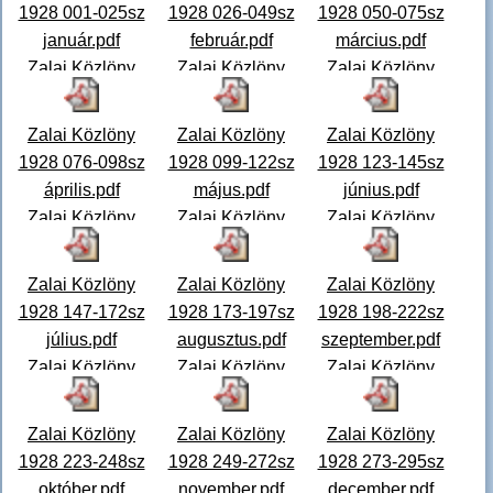
1928 001-025sz
1928 026-049sz
1928 050-075sz
január.pdf
február.pdf
március.pdf
Zalai Közlöny
Zalai Közlöny
Zalai Közlöny
1928. 001-025.
1928. 026-049.
1928. 050-075.
szám január Zalai
szám február
szám március
Zalai Közlöny
Zalai Közlöny
Zalai Közlöny
Közlön
...
Zalai Közlö
...
Zalai Közlö
...
1928 076-098sz
1928 099-122sz
1928 123-145sz
április.pdf
május.pdf
június.pdf
Zalai Közlöny
Zalai Közlöny
Zalai Közlöny
1928. 076-098.
1928. 099-122.
1928. 123-145.
szám április Zalai
szám május Zalai
szám június Zalai
Zalai Közlöny
Zalai Közlöny
Zalai Közlöny
Közlö
...
Közlöny
...
Közlön
...
1928 147-172sz
1928 173-197sz
1928 198-222sz
július.pdf
augusztus.pdf
szeptember.pdf
Zalai Közlöny
Zalai Közlöny
Zalai Közlöny
1928. 147-172.
1928. 173-197.
1928. 198-222.
szám július Zalai
szám augusztus
szám szeptember
Zalai Közlöny
Zalai Közlöny
Zalai Közlöny
Közlön
...
Zalai Közlö
...
Zalai Közl
...
1928 223-248sz
1928 249-272sz
1928 273-295sz
október.pdf
november.pdf
december.pdf