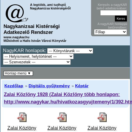
A legtöbb, ami tudható
Keresés a nagyKAR
Nagykanizsa kistérségéről
belső adatbázisában:
A nagyKAR honlapjai
Nagykanizsai Kistérségi
betűrendben:
Adatkezelő Rendszer
www.nagykar.hu
Működteti a Halis István Városi Könyvtár
NagyKAR honlapok:
Honlap menü ▼
Kezdőlap
»
Digitális gyűjtemény
»
Képtár
Zalai Közlöny 1928 (Zalai Közlöny több honlapon:
http://www.nagykar.hu/hivatkozasgyujtemeny/1/392.ht
Zalai Közlöny
Zalai Közlöny
Zalai Közlöny