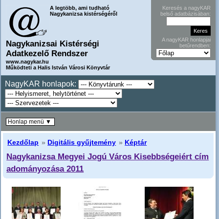
A legtöbb, ami tudható
Keresés a nagyKAR
Nagykanizsa kistérségéről
belső adatbázisában:
A nagyKAR honlapjai
Nagykanizsai Kistérségi
betűrendben:
Adatkezelő Rendszer
www.nagykar.hu
Működteti a Halis István Városi Könyvtár
NagyKAR honlapok:
Honlap menü ▼
Kezdőlap
»
Digitális gyűjtemény
»
Képtár
Nagykanizsa Megyei Jogú Város Kisebbségeiért cím
adományozása 2011