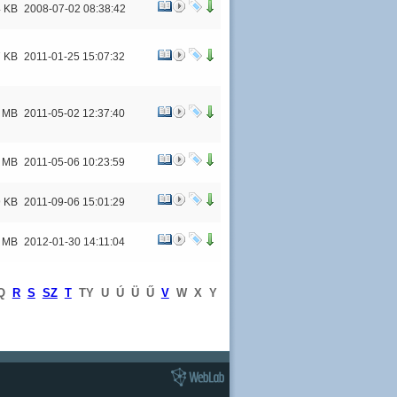
4 KB
2008-07-02 08:38:42
7 KB
2011-01-25 15:07:32
4 MB
2011-05-02 12:37:40
5 MB
2011-05-06 10:23:59
9 KB
2011-09-06 15:01:29
5 MB
2012-01-30 14:11:04
Q
R
S
SZ
T
TY
U
Ú
Ü
Ű
V
W
X
Y