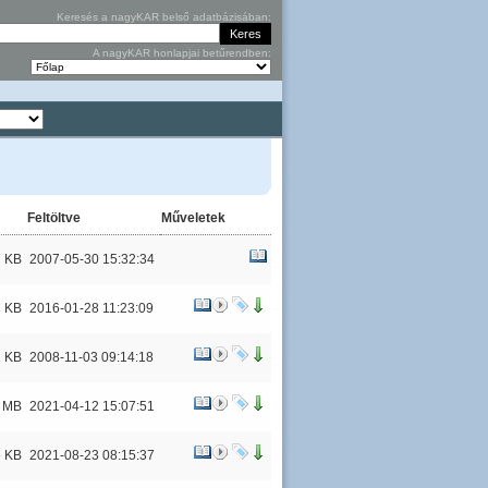
Keresés a nagyKAR belső adatbázisában:
A nagyKAR honlapjai betűrendben:
Feltöltve
Műveletek
7 KB
2007-05-30 15:32:34
3 KB
2016-01-28 11:23:09
2 KB
2008-11-03 09:14:18
6 MB
2021-04-12 15:07:51
6 KB
2021-08-23 08:15:37