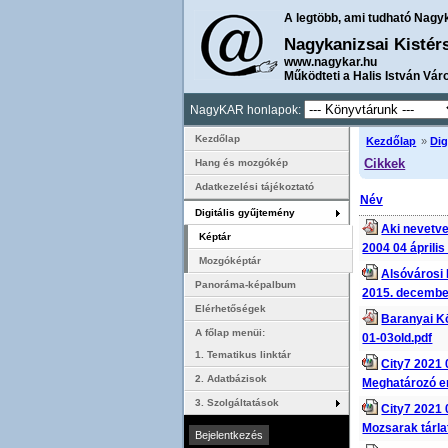
A legtöbb, ami tudható Nagy
Nagykanizsai Kistér
www.nagykar.hu
Működteti a Halis István Vár
NagyKAR honlapok:
Kezdőlap
Kezdőlap
»
Dig
Cikkek
Hang és mozgókép
Adatkezelési tájékoztató
Név
Digitális gyűjtemény
Aki nevetve 
Képtár
2004 04 április
Mozgóképtár
Alsóvárosi
Panoráma-képalbum
2015. decembe
Elérhetőségek
Baranyai Kö
A főlap menüi:
01-03old.pdf
1. Tematikus linktár
City7 2021 
2. Adatbázisok
Meghatározó e
3. Szolgáltatások
City7 2021 
Mozsarak tárla