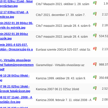
10 01 028sz 21old - Népi
1.
City7 Magazin 2021. október 1. 28. szám
nyvtárban.jpg
21. oldal Népi k
...
12 17 039sz 07old - A
2.1
City7 2021. december 17. 39. szám 7.
mölcse.jpg
oldal A szeretetfa gy
...
in 2022 01 28 004sz 06-
2.1
City7 magazin 2022. január 28. 4. szám 6-
érték és mérték.jpg
7. oldal Közös
...
zin 2022 01 28 004sz
534.5
City7 magazin 2022. január 28. 4. szám
tazók.jpg
20. oldal ORVOSUTA
...
emle 2001-4 025-037.
2.1
Zoltán - Oroszország és a
Európai szemle 2001/4 025-037. oldal Sz.
Bíró Zoltán: Or
...
 - Virtuális olvasójegy
988.3
ránd Tudományegyetemen
Garamvölgyi - Virtuális olvasójegy az
.pdf
Eötvös Loránd Tu
...
9 10 28 043sz 09old -
350.6
Kanizsa 1999. október 28. 43. szám 9.
pg
oldal - Alapkőleté
...
7 06 21 025sz 16old -
2.5
Kanizsa 2007 06 21 025sz 16old
rosok falujáráson.jpg
(Mozgó)könyvtárosok falujá
...
8 02 07 11old - 2008 - A
2.0
Kanizsa 2008. február 7. 11. oldal 2008 - A
kozódás éve.jpg
könyvtári tá
...