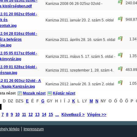
8 06 26 025sz 02old -
240.0
Kanizsa 2008 06 26 025sz 02old -
a kistérségben.pdf
Könyvtárosok a kistérsé
...
1 01 20 002sz 05old -
948.8
ek és
Kanizsa 2011. január 20. 2. szám 5. oldal
ottak.jpg
- Együtt az idő
...
1 04 28 016sz 05old -
1.3
ál a belváros
Kanizsa 2011. április 28. 16. szám 5. oldal
épe.jpg
- Egymilliót
...
1 05 05 017sz 05old -
1.3
Kanizsa 2011. május 5. 17. szám 5. oldal -
könyvtár.jpg
Hatvan éves a
...
1 09 01 028sz 04old -
463.8
Kanizsa 2011. szeptember 1. 28. szám 4.
tésnap.jpg
oldal - Könyvtárs
...
2 01 26 003sz 02old - A
1.0
Kanizsa 2012. január 26. 3. szám 2. oldal
 Napja Kanizsán.jpg
- A Magyar Kultú
...
ista nézet
Mozaik nézet
Képtár nézet
S
D
DZ
DZS
E
É
F
G
GY
H
I
Í
J
K
L
LY
M
N
NY
O
Ó
Ö
Ő
P
S
7
8
9
10
11
12
13
14
15
...
Következő >
Végére >>
hely térkép
Impresszum