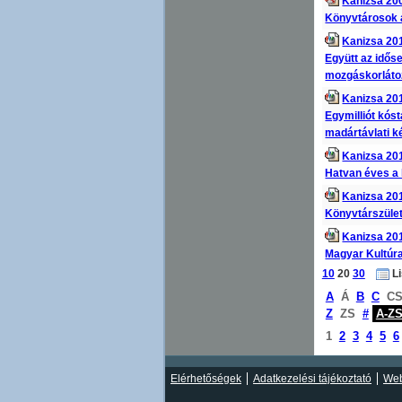
Kanizsa 200
Könyvtárosok 
Kanizsa 201
Együtt az idős
mozgáskorlátoz
Kanizsa 201
Egymilliót kóst
madártávlati k
Kanizsa 201
Hatvan éves a 
Kanizsa 201
Könyvtárszüle
Kanizsa 201
Magyar Kultúra
10
20
30
L
A
Á
B
C
C
Z
ZS
#
A-Z
1
2
3
4
5
6
Elérhetőségek
Adatkezelési tájékoztató
Web