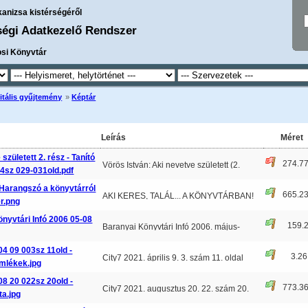
kanizsa kistérségéről
ségi Adatkezelő Rendszer
osi Könyvtár
itális gyűjtemény
»
Képtár
Leírás
Méret
született 2. rész - Tanító
274.7
Vörös István: Aki nevetve született (2.
 4sz 029-031old.pdf
rész) Tanító
...
 Harangszó a könyvtárról
665.2
AKI KERES, TALÁL... A KÖNYVTÁRBAN!
r.png
Idén tavasszal — n
...
nyvtári Infó 2006 05-08
159.
Baranyai Könyvtári Infó 2006. május-
augusztus 01-03. old
...
04 09 003sz 11old -
3.2
City7 2021. április 9. 3. szám 11. oldal
mlékek.jpg
Jeles költők,
...
08 20 022sz 20old -
773.3
City7 2021. augusztus 20. 22. szám 20.
ta.jpg
oldal Mozsarak tár
...