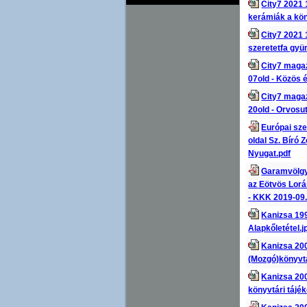
City7 2021 
kerámiák a kö
City7 2021 
szeretetfa gyü
City7 magaz
07old - Közös 
City7 maga
20old - Orvosu
Európai sz
oldal Sz. Bíró 
Nyugat.pdf
Garamvölgyi
az Eötvös Lo
- KKK 2019-09
Kanizsa 199
Alapkőletétel.j
Kanizsa 200
(Mozgó)könyvtá
Kanizsa 200
könyvtári tájé