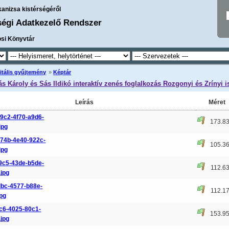
kanizsa kistérségéről
ségi Adatkezelő Rendszer
osi Könyvtár
itális gyűjtemény
»
Képtár
ás Károly és Sás Ildikó interaktív zenés foglalkozás Rozgonyi és Zrínyi i
Leírás
Méret
9c2-4f70-a9d6-
173.8
jpg
74b-4e40-922c-
105.3
jpg
9c5-43de-b5de-
112.6
jpg
dbc-4577-b88e-
112.1
jpg
3c6-4025-80c1-
153.9
jpg