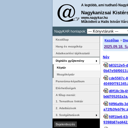
A legtöbb, ami tudható Nagy
Nagykanizsai Kistér
www.nagykar.hu
Működteti a Halis István Vár
NagyKAR honlapok:
Kezdőlap
Kezdőlap
»
Dig
2025.09.18. S
Hang és mozgókép
Adatkezelési tájékoztató
Név
Digitális gyűjtemény
b83212e5-d
Képtár
0b47e56f0013.
Mozgóképtár
cde5587c-8
Panoráma-képalbum
40490f781345.
Elérhetőségek
d0f18c3b-6
A főlap menüi:
bdd705202a3a.
1. Tematikus linktár
f4f96a9b-3
2. Adatbázisok
a72fb3feb79c.
3. Szolgáltatások
f4ff1be6-6
9398b87ed442.