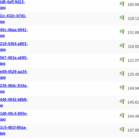
5d8-4aff-9d13-
160.8
jpg
11c-432c-b7d1-
118.1
jpg
40c-4baa-b941-
151.8
jpg
219-4364-a803-
116.9
jpg
567-483a-a695-
121.0
jpg
e08-4529-aa34-
125.4
jpg
236-48dc-834a-
149.9
jpg
446-4942-b8b9-
145.8
pg
1d0-49c4-805e-
164.4
jpg
1c5-481f-80aa-
107.9
jpg