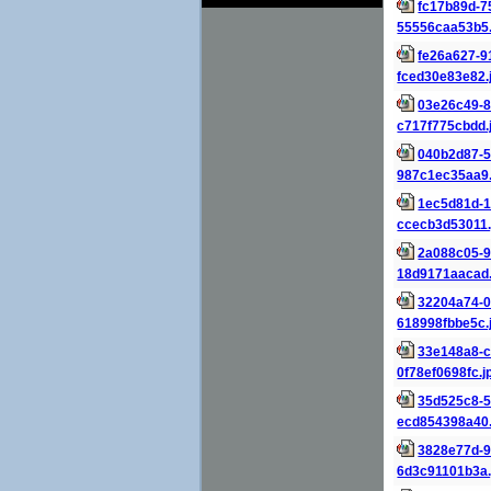
fc17b89d-7
55556caa53b5.
fe26a627-9
fced30e83e82.
03e26c49-8
c717f775cbdd.
040b2d87-5
987c1ec35aa9.
1ec5d81d-1
ccecb3d53011.
2a088c05-9
18d9171aacad.
32204a74-0
618998fbbe5c.
33e148a8-c
0f78ef0698fc.j
35d525c8-5
ecd854398a40.
3828e77d-9
6d3c91101b3a.