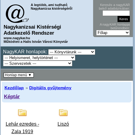
A legtöbb, ami tudható
Keresés a nagyKAR
Nagykanizsa kistérségéről
belső adatbázisában:
A nagyKAR honlapjai
Nagykanizsai Kistérségi
betűrendben:
Adatkezelő Rendszer
www.nagykar.hu
Működteti a Halis István Városi Könyvtár
NagyKAR honlapok:
Honlap menü ▼
Kezdőlap
»
Digitális gyűjtemény
Képtár
Lehár ezredes -
Liszó
Zala 1919