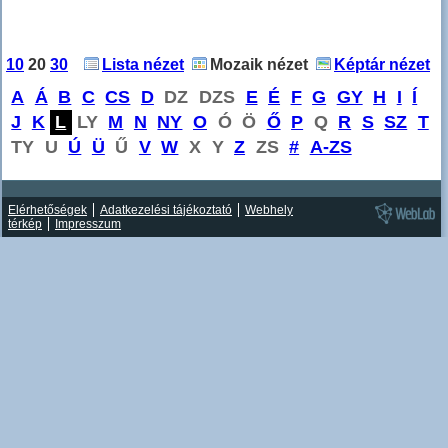
10
20
30
Lista nézet
Mozaik nézet
Képtár nézet
A
Á
B
C
CS
D
DZ
DZS
E
É
F
G
GY
H
I
Í
J
K
L
LY
M
N
NY
O
Ó
Ö
Ő
P
Q
R
S
SZ
T
TY
U
Ú
Ü
Ű
V
W
X
Y
Z
ZS
#
A-ZS
Elérhetőségek
Adatkezelési tájékoztató
Webhely
térkép
Impresszum