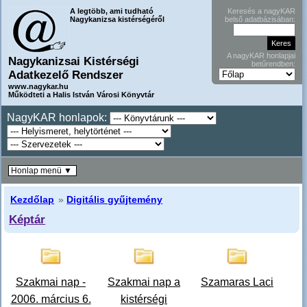
A legtöbb, ami tudható
Keresés a nagyKAR
Nagykanizsa kistérségéről
belső adatbázisában:
A nagyKAR honlapjai
Nagykanizsai Kistérségi
betűrendben:
Adatkezelő Rendszer
www.nagykar.hu
Működteti a Halis István Városi Könyvtár
NagyKAR honlapok:
Honlap menü ▼
Kezdőlap
»
Digitális gyűjtemény
Képtár
Szakmai nap -
Szakmai nap a
Szamaras Laci
2006. március 6.
kistérségi