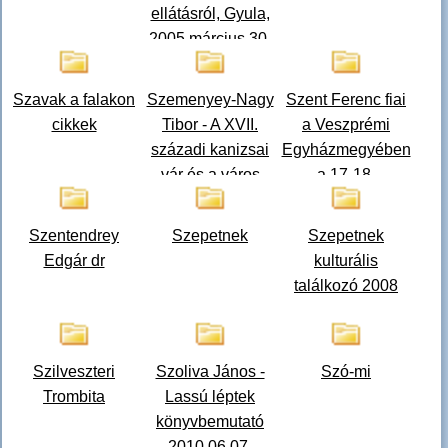
ellátásról, Gyula,
2005 március 30-
31.
Szavak a falakon
Szemenyey-Nagy
Szent Ferenc fiai
cikkek
Tibor - A XVII.
a Veszprémi
századi kanizsai
Egyházmegyében
vár és a város
a 17-18.
makettje
században
Szentendrey
Szepetnek
Szepetnek
Edgár dr
kulturális
találkozó 2008
Szilveszteri
Szoliva János -
Szó-mi
Trombita
Lassú léptek
könyvbemutató
2010.06.07.