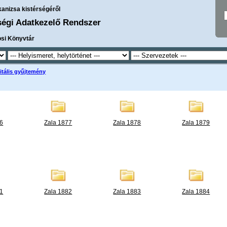
kanizsa kistérségéről
ségi Adatkezelő Rendszer
osi Könyvtár
itális gyűjtemény
76
Zala 1877
Zala 1878
Zala 1879
81
Zala 1882
Zala 1883
Zala 1884