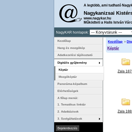
A legtöbb, ami tudható Nagy
Nagykanizsai Kistér
www.nagykar.hu
Működteti a Halis István Vár
NagyKAR honlapok:
Kezdőlap
Kezdőlap
»
Dig
Képtár
Hang és mozgókép
Adatkezelési tájékoztató
Digitális gyűjtemény
Képtár
Zala 18
Mozgóképtár
Panoráma-képalbum
Elérhetőségek
A főlap menüi:
1. Tematikus linktár
Zala 18
2. Adatbázisok
3. Szolgáltatások