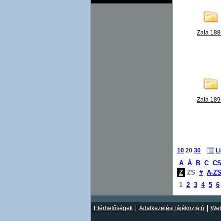
Zala 18
Zala 18
10
20
30
L
A
Á
B
C
C
Z
ZS
#
A-Z
1
2
3
4
5
6
Elérhetőségek
Adatkezelési tájékoztató
Web