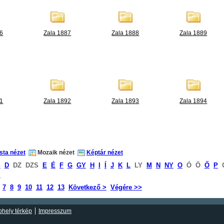
86
Zala 1887
Zala 1888
Zala 1889
91
Zala 1892
Zala 1893
Zala 1894
ista nézet
Mozaik nézet
Képtár nézet
S
D
DZ
DZS
E
É
F
G
GY
H
I
Í
J
K
L
LY
M
N
NY
O
Ó
Ö
Ő
P
S
7
8
9
10
11
12
13
Következő >
Végére >>
hely térkép
Impresszum