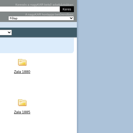
Keresés a nagyKAR belső adatbázisában:
A nagyKAR honlapjai betűrendben:
Zala 1880
Zala 1885