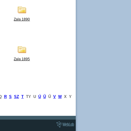
Zala 1890
Zala 1895
Q
R
S
SZ
T
TY
U
Ú
Ü
Ű
V
W
X
Y