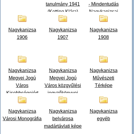
tanulmány 1941
- Mindentudás
(Ketting Klára)
Nagykanizsai
Egyeteme
előadások
Nagykanizsa
Nagykanizsa
Nagykanizsa
1906
1907
1908
Nagykanizsa
Nagykanizsa
Nagykanizsa
Megyei Jogú
Megyei Jogú
Művészeti
Város
Város közgyűlési
Térképe
Kisebbségeiért
jegyzőkönyvei
cím
adományozása
Nagykanizsa
Nagykanizsa
Nagykanizsa
2011
Városi Monográfia
belvárosa
egyéb
madártávlati képe