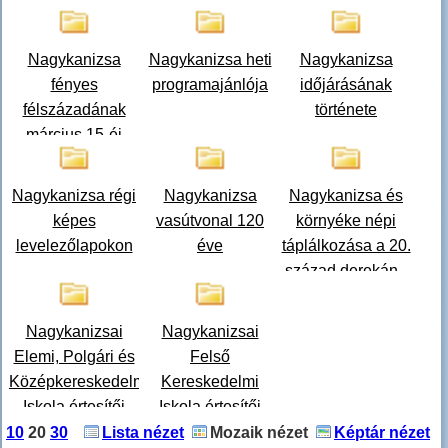
Nagykanizsa
Nagykanizsa heti
Nagykanizsa
fényes
programajánlója
időjárásának
félszázadának
története
március 15-éi
Nagykanizsa régi
Nagykanizsa
Nagykanizsa és
képes
vasútvonal 120
környéke népi
levelezőlapokon
éve
táplálkozása a 20.
század derekán -
gánicák, dödöllék,
prószák, málék
Nagykanizsai
Nagykanizsai
Elemi, Polgári és
Felső
Középkereskedelmi
Kereskedelmi
Iskola értesítői
Iskola értesítői
10
20
30
Lista nézet
Mozaik nézet
Képtár nézet