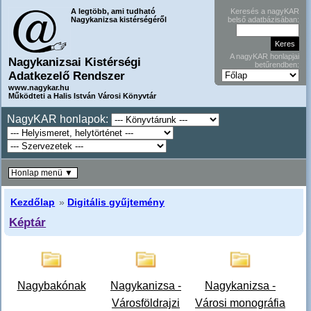
A legtöbb, ami tudható
Keresés a nagyKAR
Nagykanizsa kistérségéről
belső adatbázisában:
A nagyKAR honlapjai
Nagykanizsai Kistérségi
betűrendben:
Adatkezelő Rendszer
www.nagykar.hu
Működteti a Halis István Városi Könyvtár
NagyKAR honlapok:
Honlap menü ▼
Kezdőlap
»
Digitális gyűjtemény
Képtár
Nagybakónak
Nagykanizsa -
Nagykanizsa -
Városföldrajzi
Városi monográfia